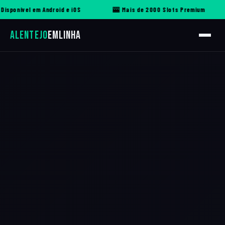
em Android e iOS
🎰 Mais de 2000 Slots Premium
✅ Testa
Alentejo
EmLinha