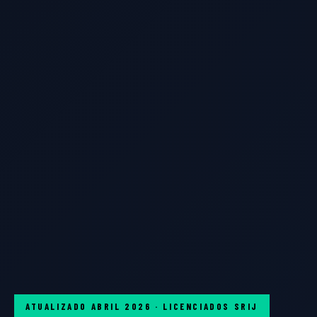
ATUALIZADO ABRIL 2026 · LICENCIADOS SRIJ